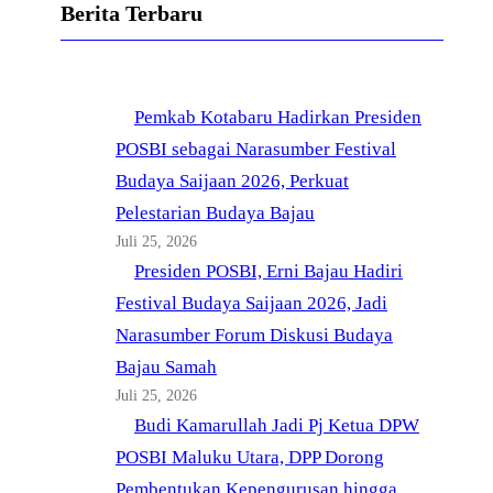
b
u
a
t
o
Berita Terbaru
o
b
g
e
k
o
e
r
r
k
a
Pemkab Kotabaru Hadirkan Presiden
m
POSBI sebagai Narasumber Festival
Budaya Saijaan 2026, Perkuat
Pelestarian Budaya Bajau
Juli 25, 2026
Presiden POSBI, Erni Bajau Hadiri
Festival Budaya Saijaan 2026, Jadi
Narasumber Forum Diskusi Budaya
Bajau Samah
Juli 25, 2026
Budi Kamarullah Jadi Pj Ketua DPW
POSBI Maluku Utara, DPP Dorong
Pembentukan Kepengurusan hingga