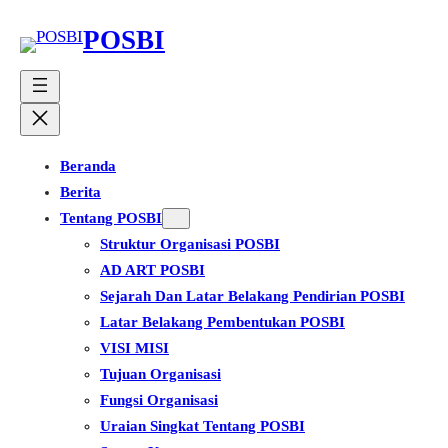
Lewati
POSBI
ke
konten
Beranda
Berita
Tentang POSBI
Struktur Organisasi POSBI
AD ART POSBI
Sejarah Dan Latar Belakang Pendirian POSBI
Latar Belakang Pembentukan POSBI
VISI MISI
Tujuan Organisasi
Fungsi Organisasi
Uraian Singkat Tentang POSBI