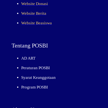
Website Donasi
o
r
e
r
k
a
Website Berita
m
Website Beasiswa
Tentang POSBI
AD ART
Peraturan POSBI
Syarat Keanggotaan
Program POSBI