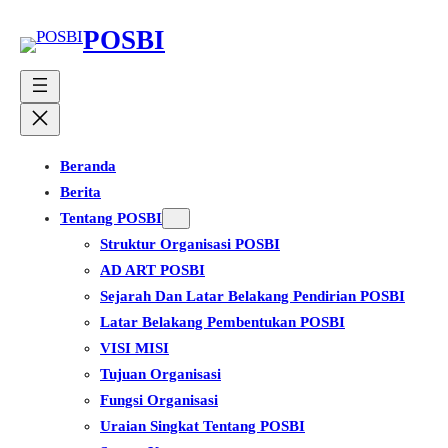
Lewati
POSBI
ke
konten
Beranda
Berita
Tentang POSBI
Struktur Organisasi POSBI
AD ART POSBI
Sejarah Dan Latar Belakang Pendirian POSBI
Latar Belakang Pembentukan POSBI
VISI MISI
Tujuan Organisasi
Fungsi Organisasi
Uraian Singkat Tentang POSBI