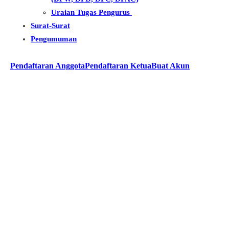
Uraian Tugas Pengurus
Surat-Surat
Pengumuman
Pendaftaran Anggota
Pendaftaran Ketua
Buat Akun
Ketum POSBI Beraudiensi ke
Usman Husin Anggota DPR RI Asal
NTT di Gedung DPR MPR RI
Meminta Dukungan Penolakan
Pengusiran Paksa Warga Bajau di
Pulau Kera