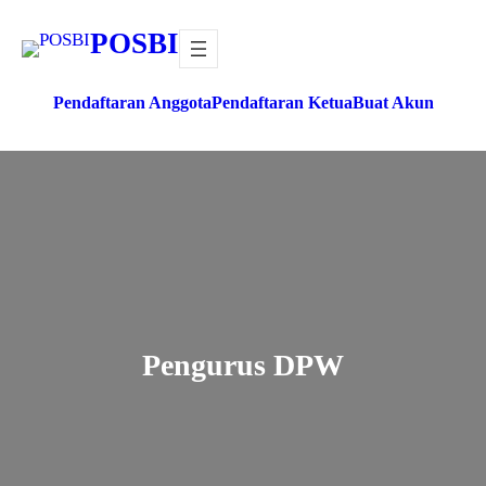
Lewati
POSBI
ke
konten
Pendaftaran Anggota
Pendaftaran Ketua
Buat Akun
Pengurus DPW