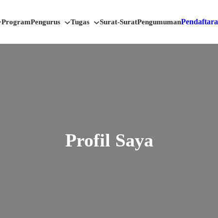
Pendaftar
Program
Pengurus
Tugas
Surat-Surat
Pengumuman
Profil Saya